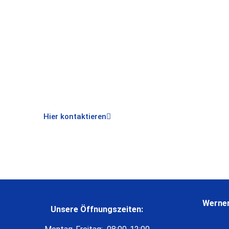
Wir liefern hochwertige Holzspäne für Ihre Bedürfniss
unserem effizienten Transportservice für eine pünktl
Profitieren Sie von unserer langjährigen Erfahr
erstklassigen Kundenservice.
Hier kontaktieren
Werner
Unsere Öffnungszeiten: