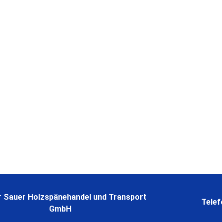
e und sorgen mit
iche Zustellung.
ung und unserem
 Sauer Holzspänehandel und Transport
Telef
GmbH